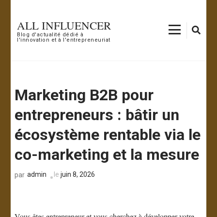
Aller
au
ALL INFLUENCER
contenu
Blog d'actualité dédié à
l'innovation et à l'entrepreneuriat
(Pressez
Entrée)
Marketing B2B pour
entrepreneurs : bâtir un
écosystème rentable via le
co-marketing et la mesure
admin
le
juin 8, 2026
par
Vous êtes entrepreneur et vous cherchez à développer votre