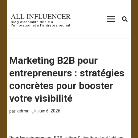
Aller
au
ALL INFLUENCER
contenu
Blog d'actualité dédié à
l'innovation et à l'entrepreneuriat
(Pressez
Entrée)
Marketing B2B pour
entrepreneurs : stratégies
concrètes pour booster
votre visibilité
admin
le
juin 6, 2026
par
Pour les entrepreneurs B2B, attirer l’attention des décideurs