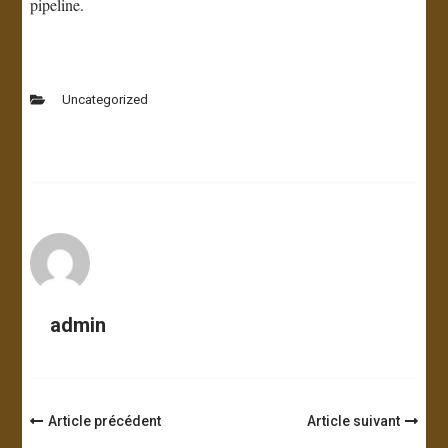
pipeline.
Uncategorized
admin
Navigation
Article précédent
Article suivant
d'article