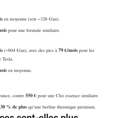
is
en moyenne (soit ~326 €/an).
mois
pour une formule similaire.
is
79 €/mois
(~604 €/an), avec des pics à
pour les
 Tesla.
mois
en moyenne.
550 €
rance, contre
pour une Clio essence similaire.
30 % de plus
t
qu’une berline thermique premium.