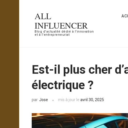
Aller
au
ALL
AC
contenu
INFLUENCER
(Pressez
Blog d'actualité dédié à l'innovation
et à l'entrepreneuriat
Entrée)
Est-il plus cher d
électrique ?
Jose
mis à jour le
avril 30, 2025
par