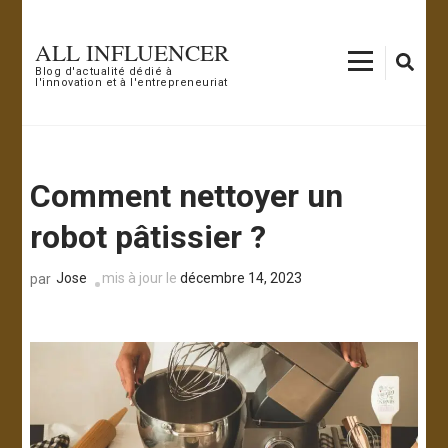
Aller
au
ALL INFLUENCER
contenu
Blog d'actualité dédié à
l'innovation et à l'entrepreneuriat
(Pressez
Entrée)
Comment nettoyer un
robot pâtissier ?
Jose
mis à jour le
décembre 14, 2023
par