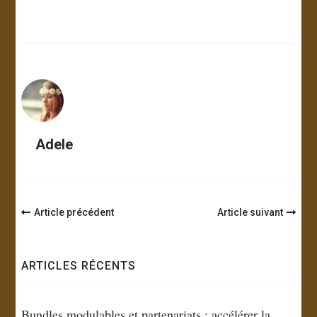
Adele
Navigation
Article précédent
Article suivant
d'article
ARTICLES RÉCENTS
Bundles modulables et partenariats : accélérer la