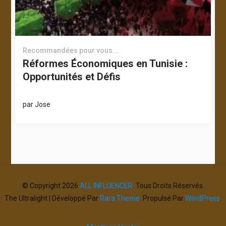
Recommandées pour vous...
Réformes Économiques en Tunisie :
Opportunités et Défis
par
Jose
© Copyright 2026
ALL INFLUENCER
. Tous Droits Réservés.
The Ultralight | Développé Par
Rara Theme
. Propulsé Par
WordPress
.