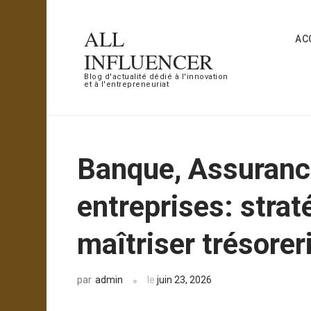
Aller
au
ALL
AC
contenu
INFLUENCER
(Pressez
Blog d'actualité dédié à l'innovation
et à l'entrepreneuriat
Entrée)
Banque, Assurance
entreprises: stra
maîtriser trésorer
admin
le
juin 23, 2026
par