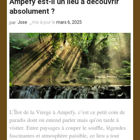
Ampefy est-il un lieu à découvrir
absolument ?
Jose
mis à jour le
mars 6, 2025
par
L’Îlot de la Vierge à Ampefy, c’est ce petit coin de
paradis dont on entend parler mais qu’on tarde à
visiter. Entre paysages à couper le souffle, légendes
fascinantes et atmosphère paisible, ce lieu a tout