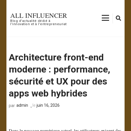
Aller
au
ALL INFLUENCER
contenu
Blog d'actualité dédié à
l'innovation et à l'entrepreneuriat
(Pressez
Entrée)
Architecture front-end
moderne : performance,
sécurité et UX pour des
apps web hybrides
admin
le
juin 16, 2026
par
Dans le paysage numérique actuel, les utilisateurs exigent des